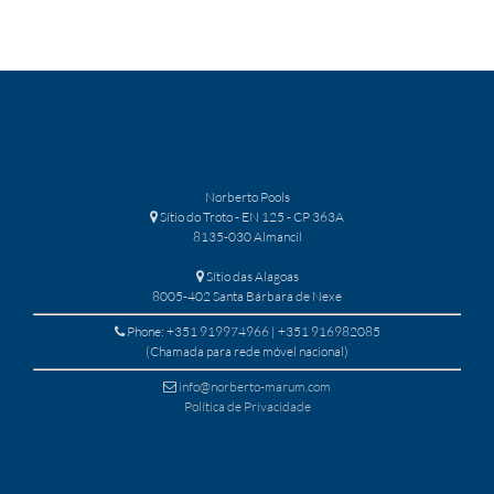
Norberto Pools
Sítio do Troto - EN 125 - CP 363A
8135-030 Almancil
Sítio das Alagoas
8005-402 Santa Bárbara de Nexe
Phone: +351 919974966 | +351 916982085
(Chamada para rede móvel nacional)
info@norberto-marum.com
Política de Privacidade