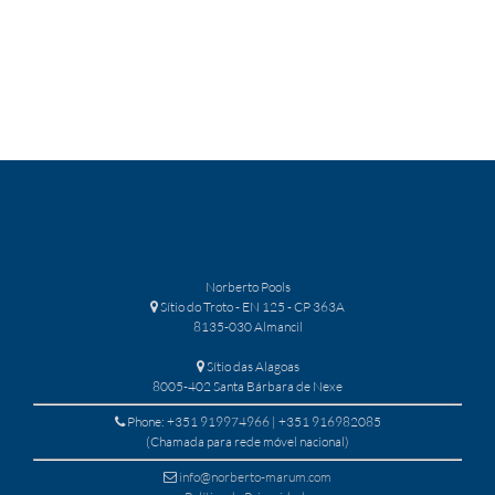
Norberto Pools
Sítio do Troto - EN 125 - CP 363A
8135-030 Almancil
Sítio das Alagoas
8005-402 Santa Bárbara de Nexe
Phone: +351 919974966 | +351 916982085
(Chamada para rede móvel nacional)
info@norberto-marum.com