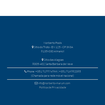
Norberto Pools
Sítio do Troto - EN 125 - CP 363A
8135-030 Almancil
Sítio das Alagoas
8005-402 Santa Bárbara de Nexe
Phone: +351 919974966 | +351 916982085
(Chamada para rede móvel nacional)
info@norberto-marum.com
Política de Privacidade