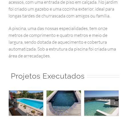
acessos, com uma entrada de piso em calçada. No jardim
foi criado um gazebo e uma cozinha exterior, ideal para
longas tardes de churrascada com amigos ou família.
A piscina, uma das nossas especialidades, tem onze
metros de comprimento e quatro metros e meio de
largura, sendo dotada de aquecimento e cobertura
automatizada. Sob a estrutura da piscina foi criada uma
área de arrecadações.
Projetos Executados
 |
Piscina 20 |
Piscina 19 |
Piscina 18 |
o
Norberto
Norberto
Norberto
Pools
Pools
Pools