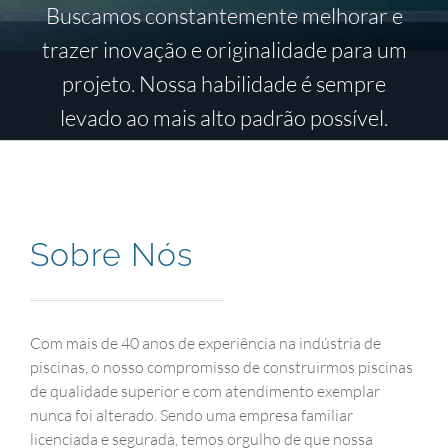
Buscamos constantemente melhorar e
trazer inovação e originalidade para um
projeto. Nossa habilidade é sempre
levado ao mais alto padrão possível.
Sobre Nós
Com mais de 40 anos de experiência na indústria de
piscinas, o nosso compromisso de construirmos piscinas
de qualidade superior e com atendimento exemplar
nunca foi alterado. Sendo uma empresa familiar
licenciada e segurada, temos orgulho de que nossa