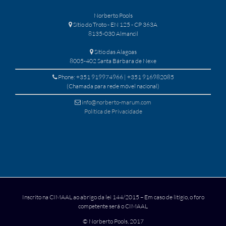
Norberto Pools
Sítio do Troto - EN 125 - CP 363A
8135-030 Almancil
Sítio das Alagoas
8005-402 Santa Bárbara de Nexe
Phone: +351 919974966 | +351 916982085
(Chamada para rede móvel nacional)
info@norberto-marum.com
Política de Privacidade
Inscrito na CIMAAL ao abrigo da lei 144/2015 – Em caso de litígio, o foro
competente será o CIMAAL
© Norberto Pools, 2017