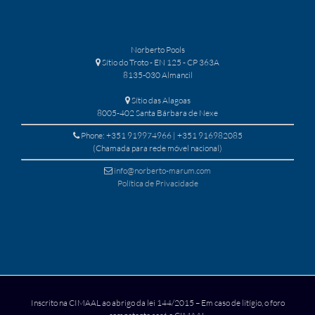
Norberto Pools
Sítio do Troto - EN 125 - CP 363A
8135-030 Almancil
Sítio das Alagoas
8005-402 Santa Bárbara de Nexe
Phone: +351 919974966 | +351 916982085
(Chamada para rede móvel nacional)
info@norberto-marum.com
Política de Privacidade
Inscrito na CIMAAL ao abrigo da lei 144/2015 – Em caso de litígio, o foro