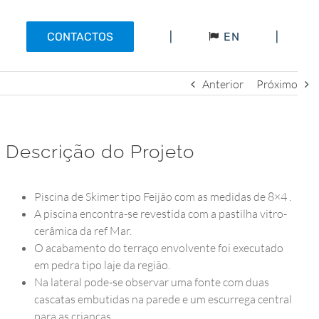
EN
CONTACTOS
|
|
Anterior
Próximo
Descrição do Projeto
Piscina de Skimer tipo Feijão com as medidas de 8×4 .
A piscina encontra-se revestida com a pastilha vitro-
cerâmica da ref Mar.
O acabamento do terraço envolvente foi executado
em pedra tipo laje da região.
Na lateral pode-se observar uma fonte com duas
cascatas embutidas na parede e um escurrega central
para as crianças.