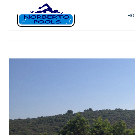
HO
View
Larger
Image