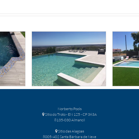
 Norberto
Piscina 18 | Norberto
Pis
s
Pools
Norberto Pools
Sítio do Troto - EN 125 - CP 363A
8135-030 Almancil
Sítio das Alagoas
8005-402 Santa Bárbara de Nexe